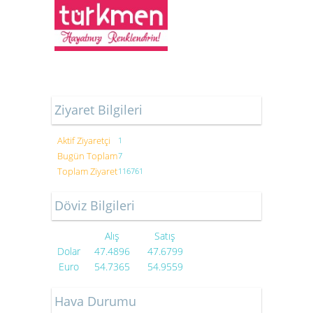
Ziyaret Bilgileri
Aktif Ziyaretçi
1
Bugün Toplam
7
Toplam Ziyaret
116761
Döviz Bilgileri
Alış
Satış
Dolar
47.4896
47.6799
Euro
54.7365
54.9559
Hava Durumu