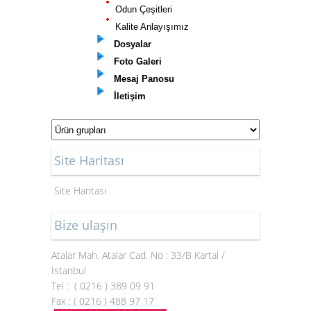
Odun Çeşitleri
Kalite Anlayışımız
Dosyalar
Foto Galeri
Mesaj Panosu
İletişim
Site Haritası
Site Haritası
Bize ulaşın
Atalar Mah. Atalar Cad. No : 33/B Kartal /
İstanbul
Tel :
( 0216 ) 389 09 91
Fax :
( 0216 ) 488 97 17