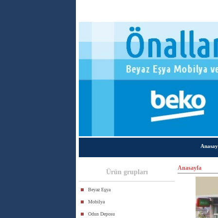
Anasay
Anasayfa
Ürün grupları
Beyaz Eşya
Mobilya
Odun Deposu