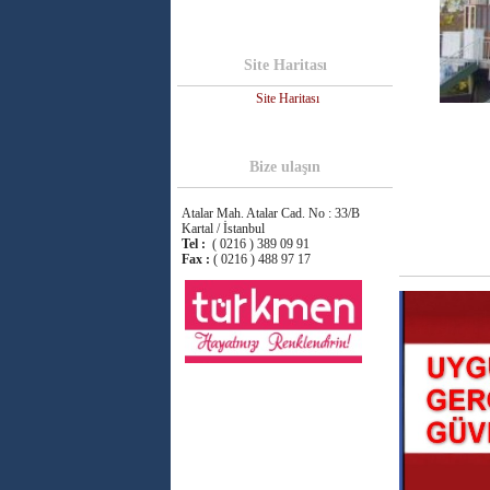
Site Haritası
Site Haritası
Bize ulaşın
Atalar Mah. Atalar Cad. No : 33/B
Kartal / İstanbul
Tel :
( 0216 ) 389 09 91
Fax :
( 0216 ) 488 97 17