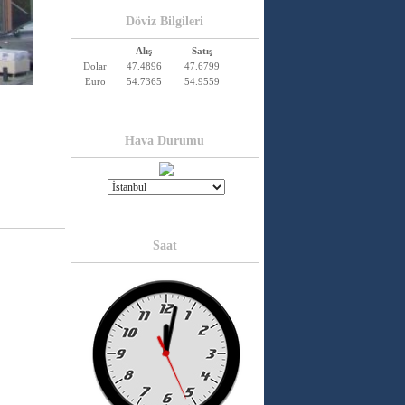
Döviz Bilgileri
Alış
Satış
Dolar
47.4896
47.6799
Euro
54.7365
54.9559
Hava Durumu
Saat