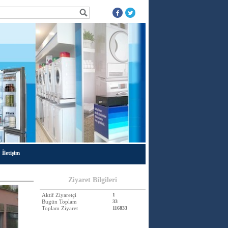
İletişim
Ziyaret Bilgileri
Aktif Ziyaretçi
1
Bugün Toplam
33
Toplam Ziyaret
116833